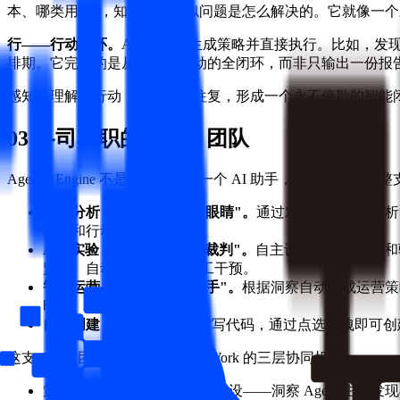
本、哪类用户"，知道上次类似问题是怎么解决的。它就像一
行——行动闭环。
Agent 理解生成策略并直接执行。比如，
排期。它完成的是从决策到行动的全闭环，而非只输出一份报
感知、理解、行动，三者循环往复，形成一个永不停歇的智能
03 各司其职的 Agent 团队
Agentic Engine 不是给每个人配一个 AI 助手，而是给企业一整
数据分析 Agent，团队的"眼睛"。
通过对话进行数据分析
结论和行动建议。
A/B 实验 Agent，团队的"裁判"。
自主设计实验、推流和验
监控、自动判读，无需人工干预。
智能运营 Agent，团队的"手"。
根据洞察自动生成运营策
时"。
自主创建 Agent。
用户无需写代码，通过点选拖拽即可创建个性化 
这支 Agent 团队背后是 Agent CoWork 的三层协同机制：
策略层负责发现机会和验证假设——洞察 Agent 主动发现异