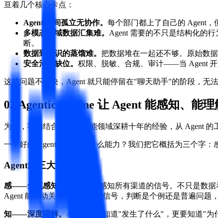
亘着几个核心卡点：
Agent 之间孤立无协作。
每个部门都上了自己的 Agent
多模态全域数据汇集难。
Agent 需要的不只是结构化
断。
数据到知识的蒸馏难。
把数据堆在一起还不够。原始数据必
安全治理缺位。
权限、脱敏、合规、审计——当 Agent
这些问题不解决，Agent 就只能停留在"聊天助手"的阶段，无
02 Agentic Engine 让 Agent 能感知
为此，我们结合在数据智能领域深耕十年的经验，从 Agent 的工作模式
一个好的 Agent 应该具备什么能力？我们把它概括为三个字：感、知
Agent的三大能力
感——全域感知。
7x24 小时感知所有渠道的信号。不只是数据看板
Agent 能自动关联这些分散的信号，判断是个例还是普遍问
知——深度理解。
Agent 不只知道"发生了什么"，更要知道