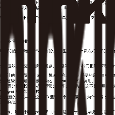
r 负责任务调度、状态管理、上下文共享。没有它，策略层和执行层就
完成具体动作——调整投放、触达用户、响应客服。
快。这不是几个 AI 助手的简单拼凑，而是一支能协作、能学习
ent 懂不懂你的业务。
不知道"新增用户"在你们的定义里有几种计算方式，不知道"付费分
+ 款产品，横跨游戏、社交、电商、短剧、直播等行业。我们把这些积累转化为 
师设计的，你得会写 SQL、懂表结构。Agent 需要的是能直
实收，这些隐性知识都被结构化，Agent 可以直接调用。
留存分析、付费分析、投放分析、运营分析等 8 大领域。这不是通
 Agent 都自带专家技能。
淀为新的知识——上次 A/B 测试哪个方案赢了、为什么赢；
库上越跑越准。
扩展。这意味着 Agentic Engine 不是一个封闭的系统，