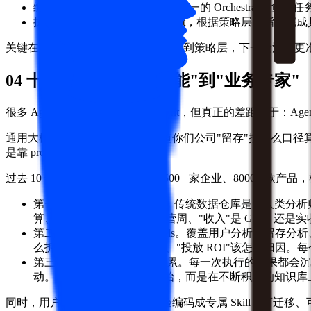
编排层是整个系统的大脑——统一的 Orchestrato
执行层并行运行多个业务 Agent，根据策略层的指令
关键在于，执行层的结果会自动回流到策略层，下一轮洞察更准、更
04 十年积累 从"通用智能"到"业务专家"
很多 Agent 平台也能搭建多个 Agent，但真正的差距在于：Ag
通用大模型确实聪明，但它不知道你们公司"留存"按什么口径算，
是靠 prompt 能补齐的。
过去 10 年，ThinkingAI 服务了 1500+ 家企业、8000
第一层：Agent 的记忆系统。传统数据仓库是为人类分析
算、"上周"是自然周还是运营周、"收入"是 GMV 还是
第二层：100+ 预置行业 Skills。覆盖用户分析、
么拆、"付费"该看哪些维度、"投放 ROI"该怎么归因。每个
第三层：持续进化的知识积累。每一次执行的结果都会沉
动。Agent 不是每次从零开始，而是在不断积累的知识
同时，用户可以把自己的行业经验编码成专属 Skill，可迁移、可