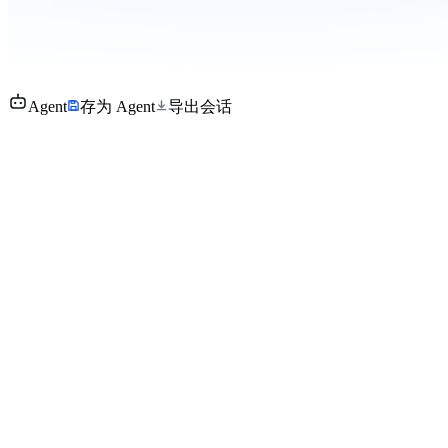
Agent
存为 Agent
导出会话
ae-analysis-global
上周的全球收入周报和财务系统对不上，少了一大截。我是直
执行步骤
5
/
5
列出某出海SLG游戏DEMO 的全部查
+list_query_clusters
当前集群 + 东南亚从集群 + 欧美从集群，GLOBAL 权限已开通
定位原周报的数据来源
当前集群（默认查询范围）——不带
参
cluster_query_scope
报表查询未带
参数，默认只查了当前集
cluster_query_scope
东南亚从集群、欧美从集群——需要显式走
路由才会被
SLAVE
项目已开通
查询权限——全球聚合口径可以直接用，无
重拉上
GLOBAL
+query_report_data --cluster_query_scope GLOBAL
全球口径 408.3 万元
按
路由逐集群拉取收入与 DAU，交叉校验加总
SLAVE
集群
上周收入
收入占比