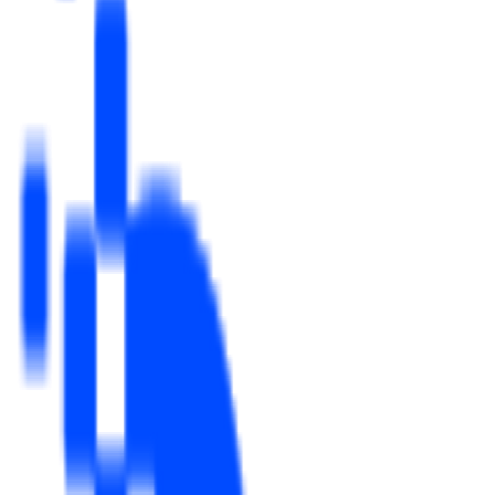
0
当前集群
全球总览 →
，聚合全部集群一
--cluster_query_scope GLOBAL
单区域深度分析 →
+ 指定从集群，只返回该集群数据
SLAVE
不带参数 → 默认只查当前集群——适合单集群项目，多集群
提醒
一个必须注意的例外：
SQL Ad-hoc 模型只支持当前集群
，不支
再次出现口径错位。