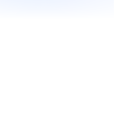
口径重新拉一遍，顺便分区域拆开看。