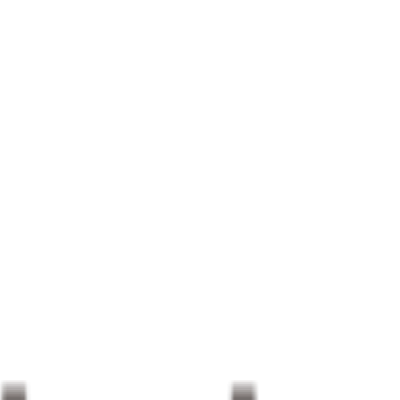
东南亚从集群
次出数
项目慎用
持 GLOBAL / SLAVE 路由。如果周报里混有 SQL 组