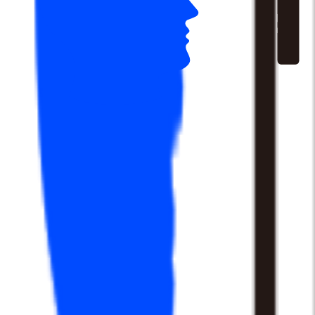
2
需要单独查询某个从集群（如东南亚、欧美）的数据
3
不确定项目有多少集群，需要先查看集群信息
4
查询报权限错误，需要确认允许的查询范围参数
5
需要区分"查询集群"和"用户分群"概念避免混淆
某出海 SLG 游戏 · 全球收入周报修正
项目部署了当前集群、东南亚从集群、欧美从集群，运营原本直接用当前集群数
限，再用 +query_report_data --cluster_query_sco