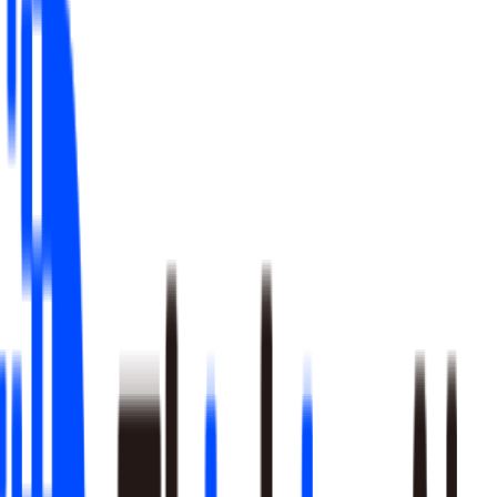
漏斗步骤标准化定义：基于行业最佳实践推荐漏斗步
骤组合，避免口径歧义
AE 漏斗模型配置指南：事件选择、时间窗口设置、
分组维度配置的具体参数，搭完即可用
诊断与优化一体化：漏斗搭建后自动输出各节点转化
率评估与优化建议，不只是"看数据"而是"用数据"