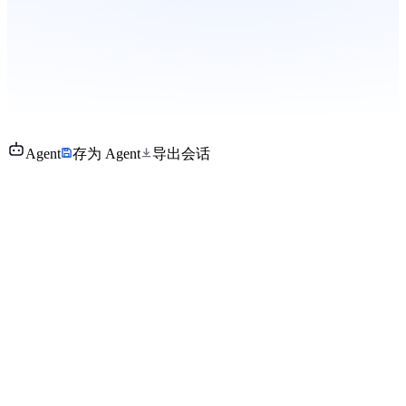
Agent
存为 Agent
导出会话
payment-funnel-setup
我们商城上线半年了，居然一直没有付费漏斗，每次被问「转
化为什么低」都拿不出环节数据。帮我在 AE 里把漏斗搭起来
——步骤怎么定、窗口设多久，直接给能落地的配置。
执行步骤
5
/
5
扫描项目埋点中商城 / 支付相关事件
命中 5 个事件，字段完整无需补埋
确定漏斗步骤与起点口径
采用五步标准漏斗，起点定为「触发付费需求场景」