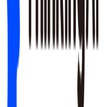
员订阅）建议 24 小时。Skill 会根据产品类型推荐参数。
漏斗步骤可以自定义吗？
可以。关键原则是每一步必须是"有明确事件触发"的行为节
点，而非模糊状态。
产品定价合理性评估与优化
优化价格阶梯与锚点
付费归因分析
定位付费变化驱动因素
LTV 曲线拟合与分层精算
曲线拟合精算 LTV