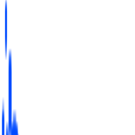
模型
统计口径
：按用户去重（多次进入取首次），排除测试白名单
影子漏斗
：同步建了一版 24 小时窗口的对照漏斗，跑两周后
对比，用数据确认窗口选择
建议
漏斗是尺子，不是答案：建议先让它跑满两个完整周（覆盖一
个版本节奏）拿到稳定基线，再动优化。第一刀从「浏览→点
击」下手做 A/B（价格锚点 + 限时角标），同品类把这一环从
15% 修到 23% 的案例，对应整体付费率约 +1.8pp。