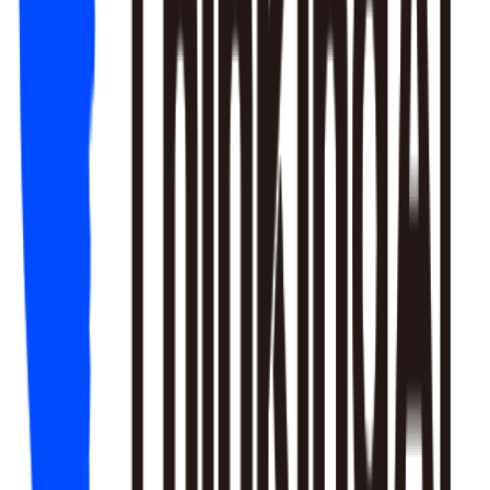
团队对漏斗起点有分歧。Skill 推荐五步标准漏斗：触发付费
需求场景→浏览商城页面→点击购买按钮→进入支付流程→完
成支付确认，并将时间窗口设为 2 小时、分组维度按付费分层
和渠道配置。搭完后发现"浏览→点击"转化率仅 15%，A/B 测
试优化后提升至 23%，整体付费率提升 1.8 个百分点。
付费漏斗搭建和付费漏斗分析有什么区别？
付费漏斗搭建侧重"从零配置"——定义步骤、配置 AE 模型、
确保口径正确；付费漏斗分析侧重"已有漏斗的诊断"。
漏斗时间窗口设多久合适？
冲动消费型（如游戏道具）建议 1-2 小时；理性消费型（如会